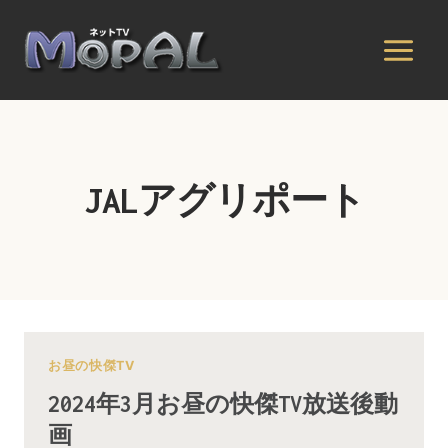
内
容
を
ス
キ
ッ
プ
JALアグリポート
お昼の快傑TV
2024年3月お昼の快傑TV放送後動
画