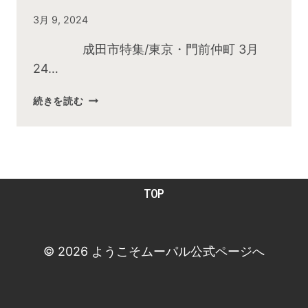
By
3月 9, 2024
admin
成田市特集/東京・門前仲町 3月
24…
2024
続きを読む
年
3
月
お
昼
TOP
の
快
傑
TV
© 2026 ようこそムーパル公式ページへ
放
送
後
動