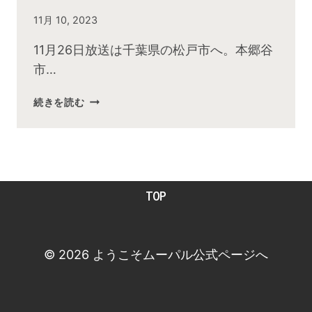
By
11月 10, 2023
admin
11月26日放送は千葉県の松戸市へ。本郷谷
市…
2023
続きを読む
年
11
月
お
昼
TOP
の
快
傑
TV
© 2026 ようこそムーパル公式ページへ
放
送
後
動