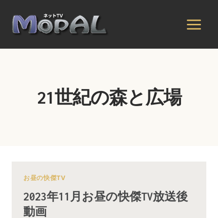
内
容
を
ス
キ
ッ
プ
21世紀の森と広場
お昼の快傑TV
2023年11月お昼の快傑TV放送後
動画