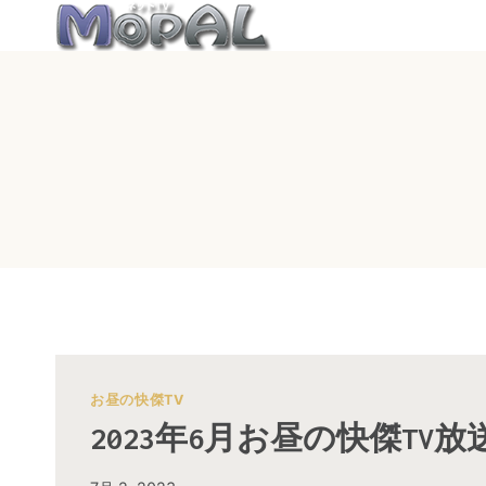
内
容
を
ス
キ
ッ
プ
お昼の快傑TV
2023年6月お昼の快傑TV