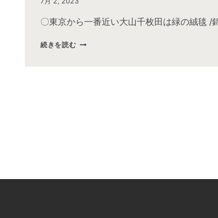
By
7月 2, 2023
admin
〇東京から一番近い大山千枚田は緑の絨毯 /
2023
続きを読む
年
6
月
お
昼
の
快
傑
TV
放
送
後
動
画