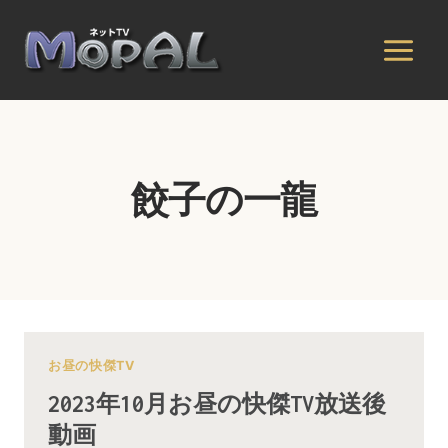
内
容
を
ス
キ
ッ
プ
餃子の一龍
お昼の快傑TV
2023年10月お昼の快傑TV放送後
動画