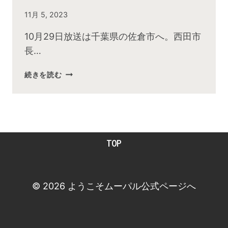
By
11月 5, 2023
admin
10月29日放送は千葉県の佐倉市へ。西田市
長…
2023
続きを読む
年
10
月
お
昼
TOP
の
快
傑
TV
© 2026 ようこそムーパル公式ページへ
放
送
後
動