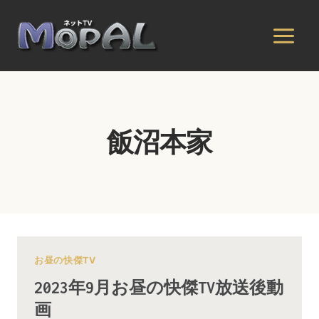
内
容
を
ス
キ
ッ
プ
飯沼本家
お昼の快傑TV
2023年9月お昼の快傑TV放送後動
画