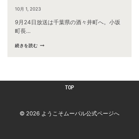
By
10月 1, 2023
admin
9月24日放送は千葉県の酒々井町へ。小坂
町長…
2023
続きを読む
年
9
月
お
昼
TOP
の
快
傑
TV
© 2026 ようこそムーパル公式ページへ
放
送
後
動