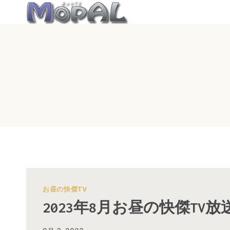
内
容
を
ス
キ
ッ
プ
お昼の快傑TV
2023年8月お昼の快傑TV