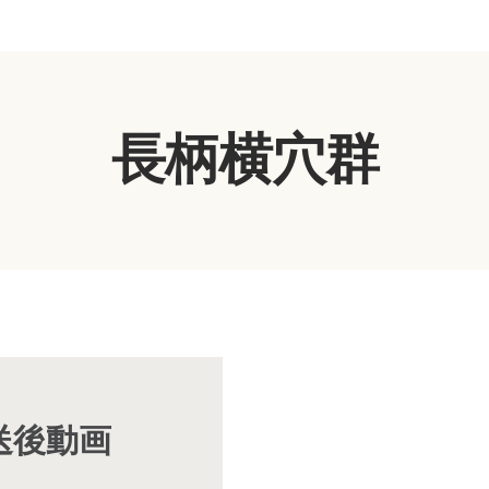
長柄横穴群
放送後動画