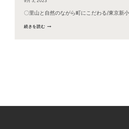
By
9月 3, 2023
admin
〇里山と自然のながら町にこだわる/東京新小
2023
続きを読む
年
8
月
お
昼
の
快
傑
TV
放
送
後
動
画