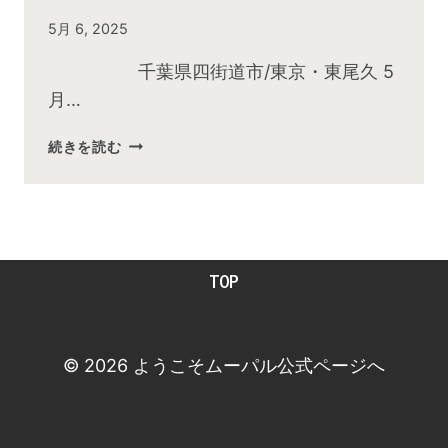
By
5月 6, 2025
admin
千葉県四街道市/東京・東尾久 5
月…
2025
続きを読む
年
５
月
お
昼
TOP
の
快
傑
TV
© 2026 ようこそムーパル公式ページへ
放
送
後
動