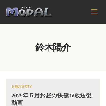
内
容
を
ス
キ
ッ
プ
鈴木陽介
お昼の快傑TV
2025年５月お昼の快傑TV放送後
動画