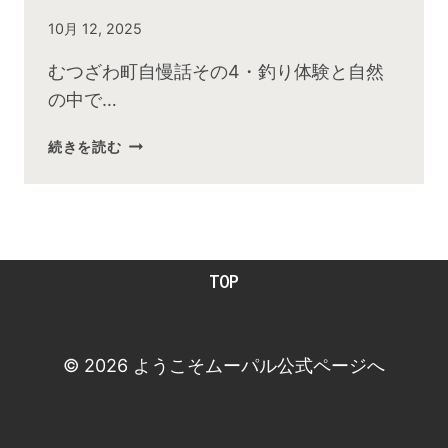
By
10月 12, 2025
admin
むつざわ町自慢話その4・釣り体験と自然
の中で…
2025
続きを読む
年
10
月
お
昼
TOP
の
快
傑
TV
© 2026 ようこそムーパル公式ページへ
放
送
後
動