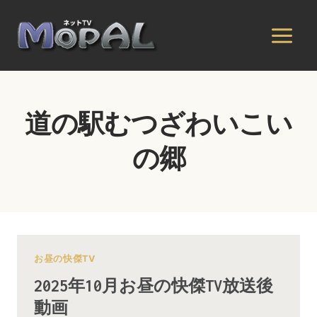
内
容
を
ス
キ
ッ
道の駅むつざわいこい
プ
の郷
お昼の快傑TV
2025年10月お昼の快傑TV放送後
動画