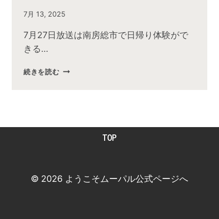
By
7月 13, 2025
admin
7月27日放送は南房総市で日帰り体験がで
きる…
2025
続きを読む
年
７
月
お
昼
TOP
の
快
傑
TV
© 2026 ようこそムーパル公式ページへ
放
送
後
動