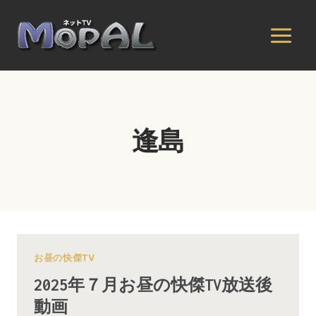
内
容
を
ス
キ
ッ
プ
逢島
お昼の快傑TV
2025年７月お昼の快傑TV放送後
動画