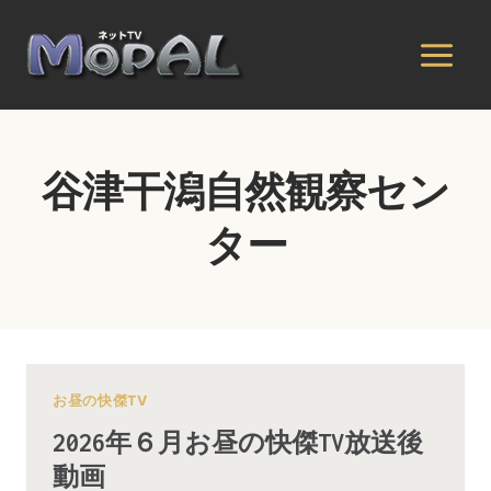
内
容
を
ス
キ
ッ
谷津干潟自然観察セン
プ
ター
お昼の快傑TV
2026年６月お昼の快傑TV放送後
動画