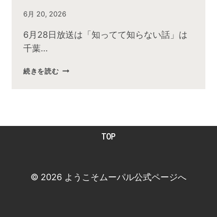
By
6月 20, 2026
admin
6月28日放送は「知ってて知らない話」は
千葉…
2026
続きを読む
年
６
月
お
昼
TOP
の
快
傑
TV
© 2026 ようこそムーパル公式ページへ
放
送
後
動