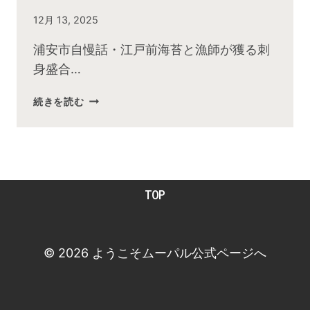
By
12月 13, 2025
admin
浦安市自慢話・江戸前海苔と漁師が獲る刺
身盛合…
2025
続きを読む
年
１
２
月
お
TOP
昼
の
快
傑
© 2026 ようこそムーパル公式ページへ
TV
放
送
後