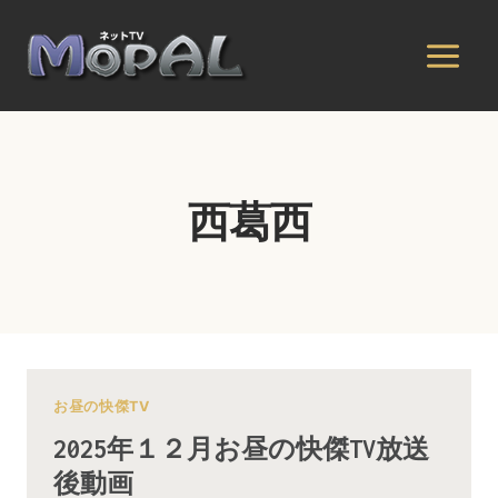
内
容
を
ス
キ
ッ
プ
西葛西
お昼の快傑TV
2025年１２月お昼の快傑TV放送
後動画