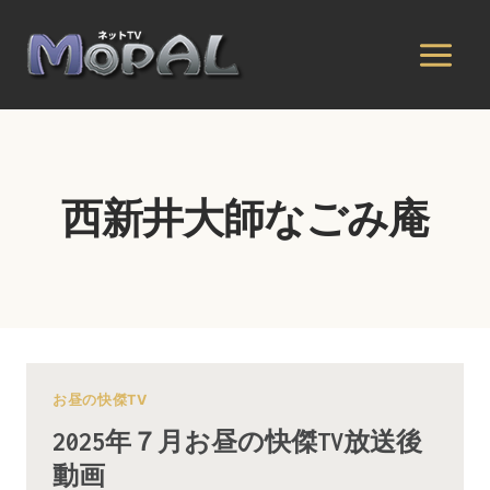
内
容
を
ス
キ
ッ
プ
西新井大師なごみ庵
お昼の快傑TV
2025年７月お昼の快傑TV放送後
動画