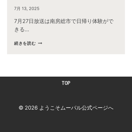
By
7月 13, 2025
admin
7月27日放送は南房総市で日帰り体験がで
きる…
2025
続きを読む
年
７
月
お
昼
TOP
の
快
傑
TV
© 2026 ようこそムーパル公式ページへ
放
送
後
動