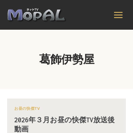
内
容
を
ス
キ
ッ
プ
葛飾伊勢屋
お昼の快傑TV
2026年３月お昼の快傑TV放送後
動画