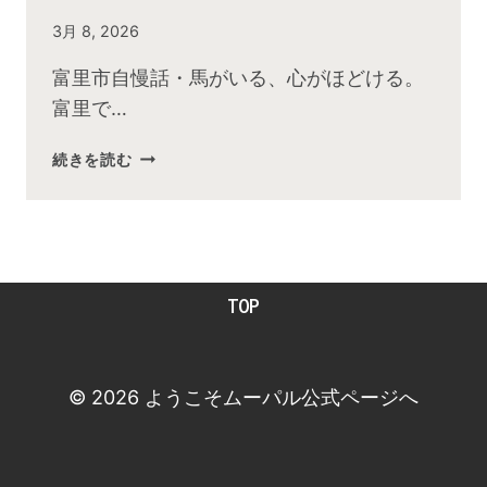
By
3月 8, 2026
admin
富里市自慢話・馬がいる、心がほどける。
富里で…
2026
続きを読む
年
３
月
お
昼
TOP
の
快
傑
TV
© 2026 ようこそムーパル公式ページへ
放
送
後
動