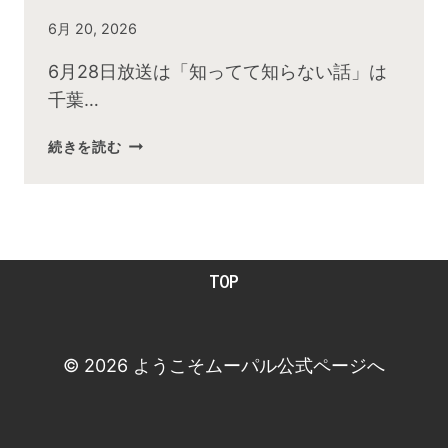
By
6月 20, 2026
admin
6月28日放送は「知ってて知らない話」は
千葉…
2026
続きを読む
年
６
月
お
昼
TOP
の
快
傑
TV
© 2026 ようこそムーパル公式ページへ
放
送
後
動