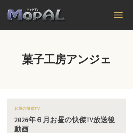
内
容
を
ス
キ
ッ
プ
菓子工房アンジェ
お昼の快傑TV
2026年６月お昼の快傑TV放送後
動画