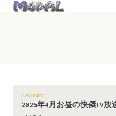
内
容
を
ス
キ
ッ
プ
お昼の快傑TV
2025年4月お昼の快傑TV