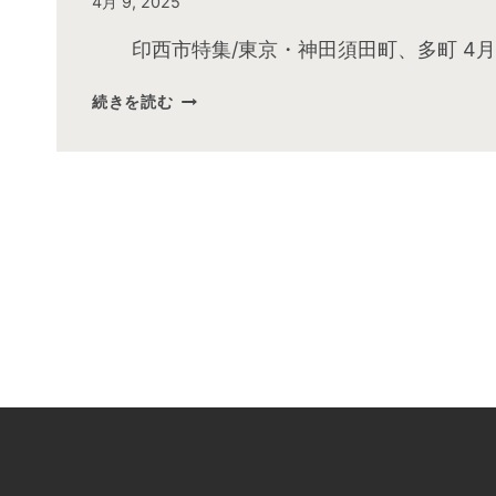
By
4月 9, 2025
admin
印西市特集/東京・神田須田町、多町 4月
2025
続きを読む
年
4
月
お
昼
の
快
傑
TV
放
送
後
動
画