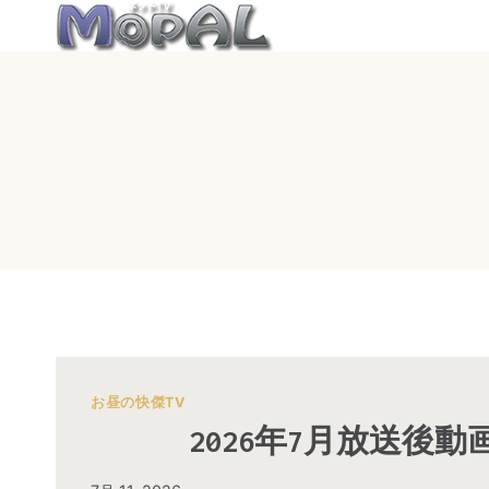
内
容
を
ス
キ
ッ
プ
お昼の快傑TV
2026年7月放送後動