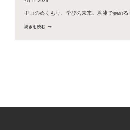
By
7月 11, 2026
admin
里山のぬくもり、学びの未来。君津で始める
続きを読む
2026
年
7
月
放
送
後
動
画