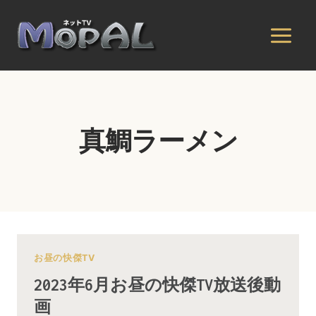
内
容
を
ス
キ
ッ
プ
真鯛ラーメン
お昼の快傑TV
2023年6月お昼の快傑TV放送後動
画