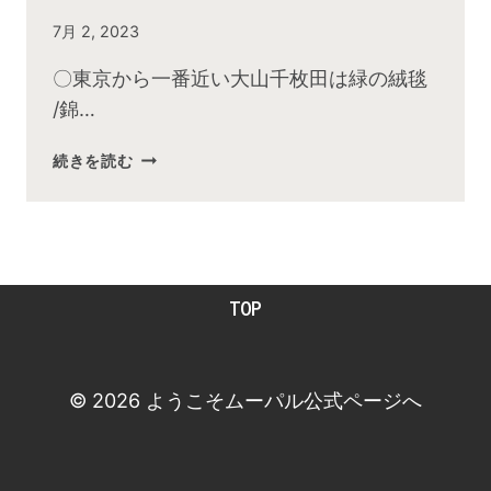
By
7月 2, 2023
admin
〇東京から一番近い大山千枚田は緑の絨毯
/錦…
2023
続きを読む
年
6
月
お
昼
TOP
の
快
傑
TV
© 2026 ようこそムーパル公式ページへ
放
送
後
動