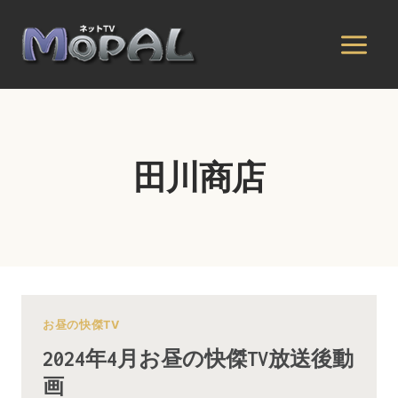
内
容
を
ス
キ
ッ
プ
田川商店
お昼の快傑TV
2024年4月お昼の快傑TV放送後動
画