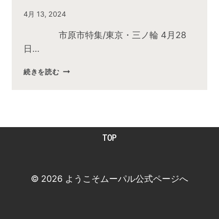
By
4月 13, 2024
admin
市原市特集/東京・三ノ輪 4月28
日…
2024
続きを読む
年
4
月
お
昼
TOP
の
快
傑
TV
© 2026 ようこそムーパル公式ページへ
放
送
後
動