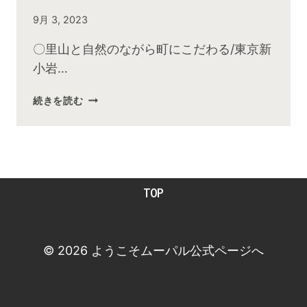
By
9月 3, 2023
admin
〇里山と自然のながら町にこだわる/東京新
小岩…
2023
続きを読む
年
8
月
お
昼
TOP
の
快
傑
TV
© 2026 ようこそムーパル公式ページへ
放
送
後
動