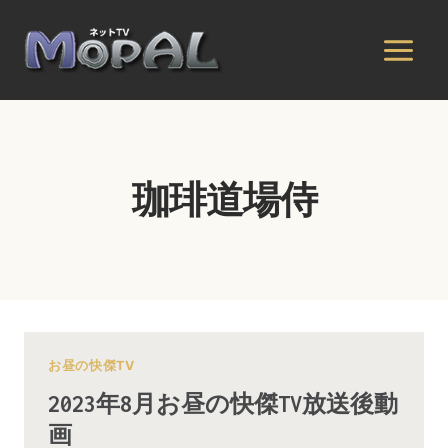
内
容
を
ス
キ
ッ
プ
珈琲道場侍
お昼の快傑TV
2023年8月お昼の快傑TV放送後動
画