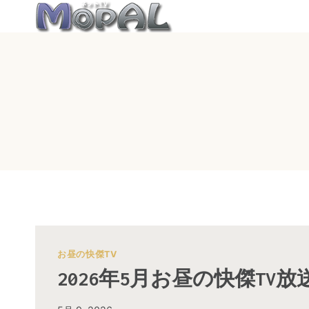
内
容
を
ス
キ
ッ
プ
お昼の快傑TV
2026年5月お昼の快傑TV