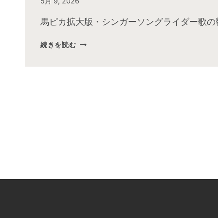
By
5月 9, 2026
admin
馬ピカ拡大版・シンガーソングライダー歌の
2026
続きを読む
年
5
月
お
昼
の
快
傑
TV
放
送
後
動
画