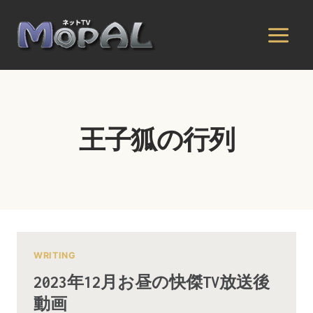
内
容
を
ス
キ
ッ
プ
王子狐の行列
WRITING
2023年12月お昼の快傑TV放送後
動画