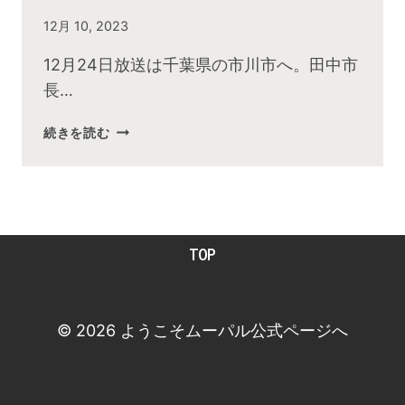
By
12月 10, 2023
admin
12月24日放送は千葉県の市川市へ。田中市
長…
2023
続きを読む
年
12
月
お
昼
TOP
の
快
傑
TV
© 2026 ようこそムーパル公式ページへ
放
送
後
動