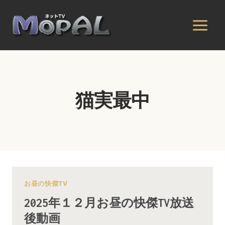
内
容
を
ス
キ
ッ
プ
猫実最中
お昼の快傑TV
2025年１２月お昼の快傑TV放送
後動画