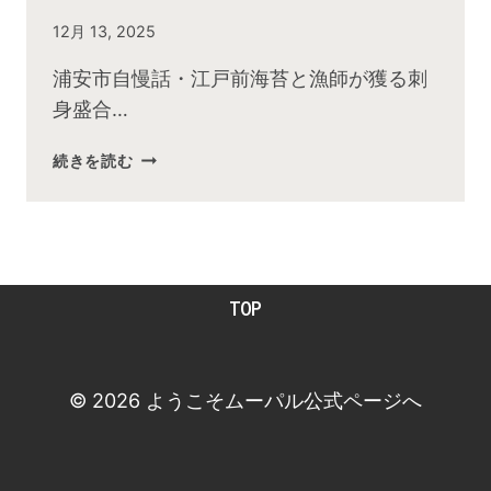
By
12月 13, 2025
admin
浦安市自慢話・江戸前海苔と漁師が獲る刺
身盛合…
2025
続きを読む
年
１
２
月
お
TOP
昼
の
快
傑
© 2026 ようこそムーパル公式ページへ
TV
放
送
後