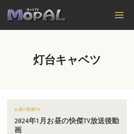
内
容
を
ス
キ
ッ
プ
灯台キャベツ
お昼の快傑TV
2024年1月お昼の快傑TV放送後動
画