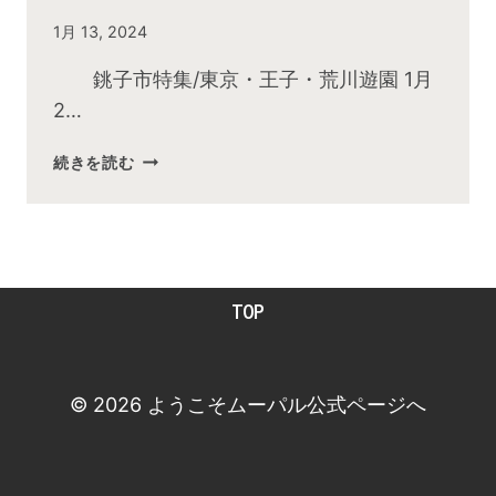
By
1月 13, 2024
admin
銚子市特集/東京・王子・荒川遊園 1月
2…
2024
続きを読む
年
1
月
お
昼
TOP
の
快
傑
TV
© 2026 ようこそムーパル公式ページへ
放
送
後
動