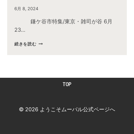
By
6月 8, 2024
admin
鎌ケ谷市特集/東京・雑司が谷 6月
23…
2024
続きを読む
年
6
月
お
昼
TOP
の
快
傑
TV
© 2026 ようこそムーパル公式ページへ
放
送
後
動