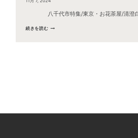
By
11月 7, 2024
admin
八千代市特集/東京・お花茶屋/清澄
2024
続きを読む
年
11
月
お
昼
の
快
傑
TV
放
送
後
動
画