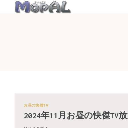
内
容
を
ス
キ
ッ
プ
お昼の快傑TV
2024年11月お昼の快傑TV