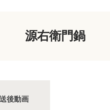
源右衛門鍋
放送後動画