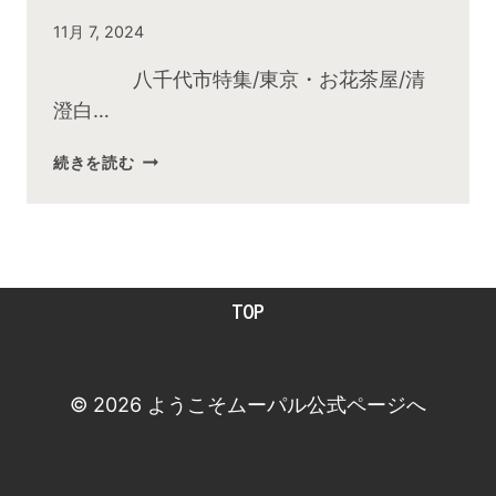
By
11月 7, 2024
admin
八千代市特集/東京・お花茶屋/清
澄白…
2024
続きを読む
年
11
月
お
昼
TOP
の
快
傑
TV
© 2026 ようこそムーパル公式ページへ
放
送
後
動