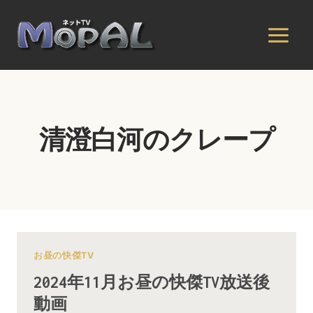
内
容
を
ス
キ
ッ
プ
清澄白河のクレープ
お昼の快傑TV
2024年11月お昼の快傑TV放送後
動画