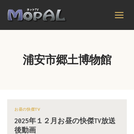
内
容
を
ス
キ
ッ
プ
浦安市郷土博物館
お昼の快傑TV
2025年１２月お昼の快傑TV放送
後動画