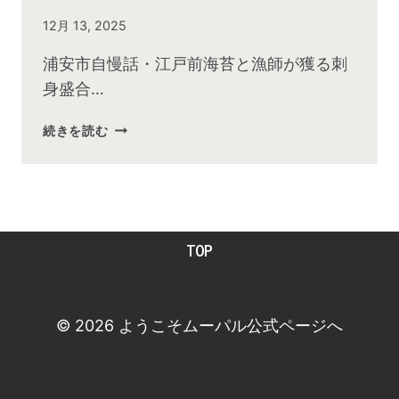
By
12月 13, 2025
admin
浦安市自慢話・江戸前海苔と漁師が獲る刺
身盛合…
2025
続きを読む
年
１
２
月
お
TOP
昼
の
快
傑
© 2026 ようこそムーパル公式ページへ
TV
放
送
後