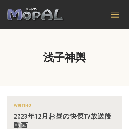
内
容
を
ス
キ
ッ
プ
浅子神輿
WRITING
2023年12月お昼の快傑TV放送後
動画