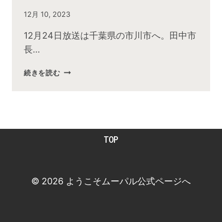
By
12月 10, 2023
admin
12月24日放送は千葉県の市川市へ。田中市
長…
2023
続きを読む
年
12
月
お
昼
TOP
の
快
傑
TV
© 2026 ようこそムーパル公式ページへ
放
送
後
動