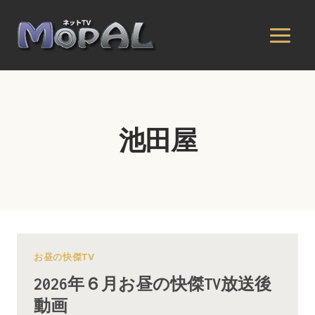
内
容
を
ス
キ
ッ
プ
池田屋
お昼の快傑TV
2026年６月お昼の快傑TV放送後
動画