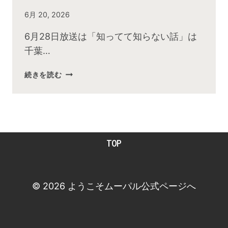
By
6月 20, 2026
admin
6月28日放送は「知ってて知らない話」は
千葉…
2026
続きを読む
年
６
月
お
昼
TOP
の
快
傑
TV
© 2026 ようこそムーパル公式ページへ
放
送
後
動