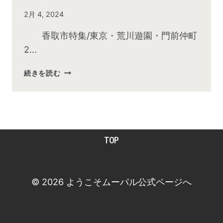
By
2月 4, 2024
admin
香取市特集/東京・荒川遊園・門前仲町
2…
2024
続きを読む
年
2
月
お
昼
TOP
の
快
傑
TV
© 2026 ようこそムーパル公式ページへ
放
送
後
動