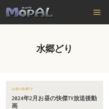
内
容
を
ス
キ
ッ
プ
水郷どり
お昼の快傑TV
2024年2月お昼の快傑TV放送後動
画