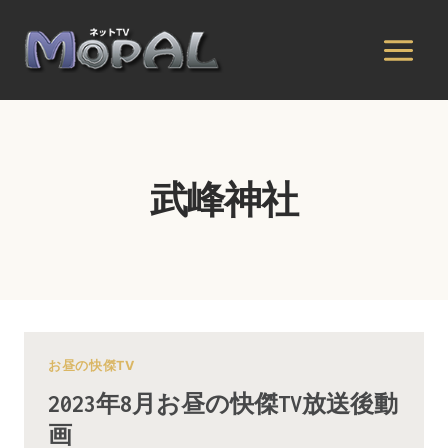
内
容
を
ス
キ
ッ
プ
武峰神社
お昼の快傑TV
2023年8月お昼の快傑TV放送後動
画