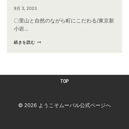
By
9月 3, 2023
admin
〇里山と自然のながら町にこだわる/東京新
小岩…
2023
続きを読む
年
8
月
お
昼
TOP
の
快
傑
TV
© 2026 ようこそムーパル公式ページへ
放
送
後
動