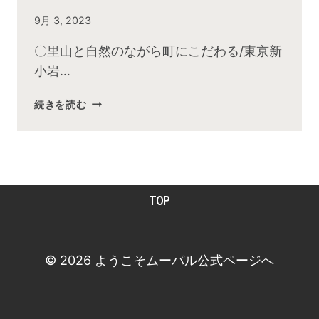
By
9月 3, 2023
admin
〇里山と自然のながら町にこだわる/東京新
小岩…
2023
続きを読む
年
8
月
お
昼
TOP
の
快
傑
TV
© 2026 ようこそムーパル公式ページへ
放
送
後
動