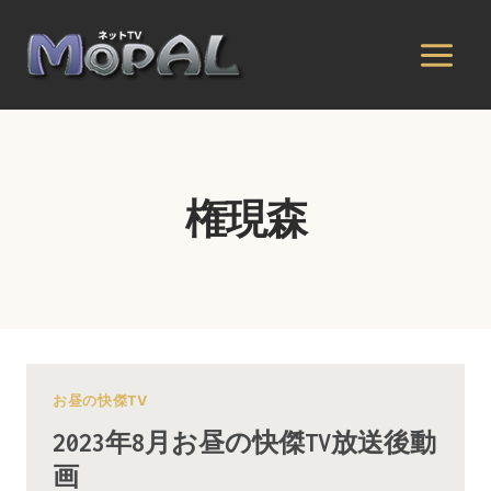
内
容
を
ス
キ
ッ
プ
権現森
お昼の快傑TV
2023年8月お昼の快傑TV放送後動
画