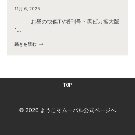
By
11月 6, 2025
admin
お昼の快傑TV増刊号・馬ピカ拡大版
1…
続きを読む
2025
年
11
月
お
TOP
昼
の
快
傑
© 2026 ようこそムーパル公式ページへ
TV
放
送
後