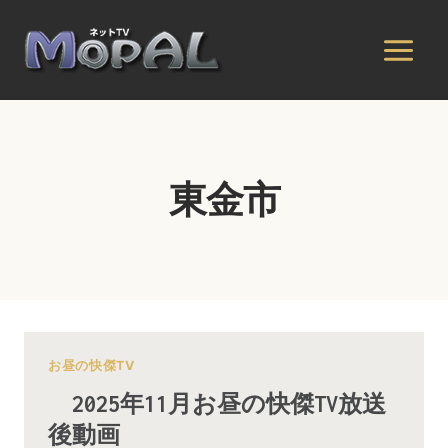
内
容
を
ス
キ
ッ
プ
東金市
お昼の快傑TV
2025年11月お昼の快傑TV放送
後動画