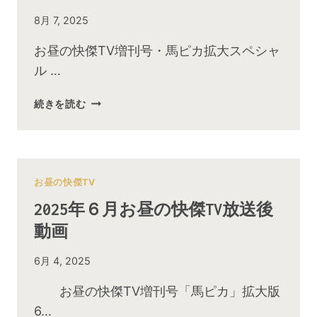
By
8月 7, 2025
admin
お昼の快傑TV増刊号・馬ピカ拡大スペシャ
ル …
2025
続きを読む
年
８
月
お
昼
お昼の快傑TV
の
2025年６月お昼の快傑TV放送後
快
動画
傑
TV
By
6月 4, 2025
放
admin
送
お昼の快傑TV増刊号「馬ピカ」拡大版
後
6…
動