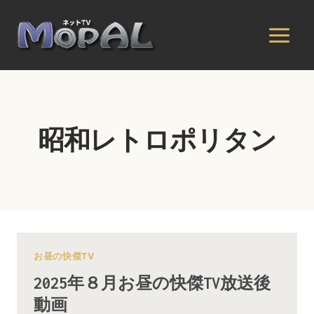
内
容
を
ス
キ
ッ
プ
昭和レトロポリタン
お昼の快傑TV
2025年８月お昼の快傑TV放送後
動画