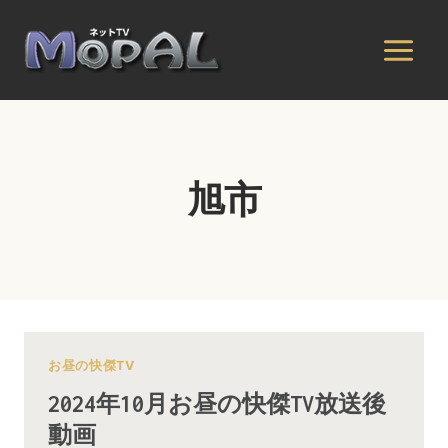
内
容
を
ス
キ
ッ
プ
旭市
お昼の快傑TV
2024年10月お昼の快傑TV放送後
動画