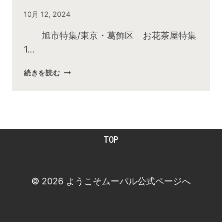
By
10月 12, 2024
admin
旭市特集/東京・葛飾区 お花茶屋特集
1…
2024
続きを読む
年
10
月
お
昼
TOP
の
快
傑
TV
© 2026 ようこそムーパル公式ページへ
放
送
後
動