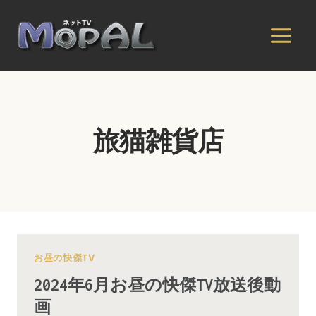
内
容
を
ス
キ
ッ
プ
旅猫雑貨店
お昼の快傑TV
2024年6月お昼の快傑TV放送後動
画