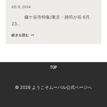
By
6月 8, 2024
admin
鎌ケ谷市特集/東京・雑司が谷 6月
23…
2024
続きを読む
年
6
月
お
昼
TOP
の
快
傑
TV
© 2026 ようこそムーパル公式ページへ
放
送
後
動