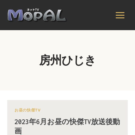
内
容
を
ス
キ
ッ
プ
房州ひじき
お昼の快傑TV
2023年6月お昼の快傑TV放送後動
画