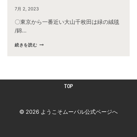
By
7月 2, 2023
admin
〇東京から一番近い大山千枚田は緑の絨毯
/錦…
2023
続きを読む
年
6
月
お
昼
TOP
の
快
傑
TV
© 2026 ようこそムーパル公式ページへ
放
送
後
動