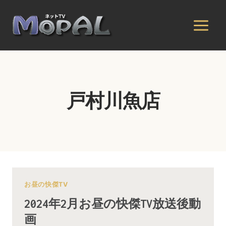
内
容
を
ス
キ
ッ
プ
戸村川魚店
お昼の快傑TV
2024年2月お昼の快傑TV放送後動
画