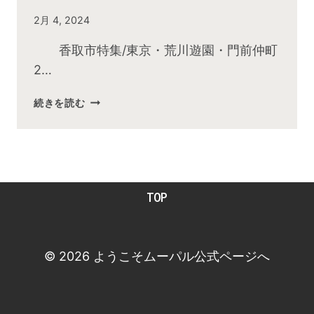
By
2月 4, 2024
admin
香取市特集/東京・荒川遊園・門前仲町
2…
2024
続きを読む
年
2
月
お
昼
TOP
の
快
傑
TV
© 2026 ようこそムーパル公式ページへ
放
送
後
動