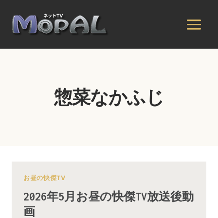
内
容
を
ス
キ
ッ
プ
惣菜なかふじ
お昼の快傑TV
2026年5月お昼の快傑TV放送後動
画