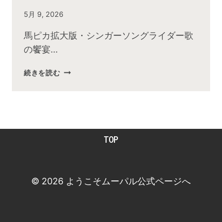
By
5月 9, 2026
admin
馬ピカ拡大版・シンガーソングライダー歌
の饗宴…
2026
続きを読む
年
5
月
お
昼
TOP
の
快
傑
TV
© 2026 ようこそムーパル公式ページへ
放
送
後
動