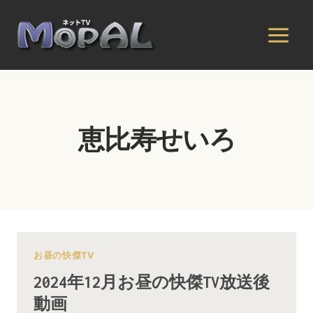
内
容
を
ス
キ
ッ
プ
恵比寿せいろ
お昼の快傑TV
2024年12月お昼の快傑TV放送後
動画