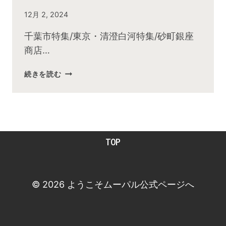
By
12月 2, 2024
admin
千葉市特集/東京・清澄白河特集/砂町銀座
商店…
2024
続きを読む
年
12
月
お
昼
TOP
の
快
傑
TV
© 2026 ようこそムーパル公式ページへ
放
送
後
動