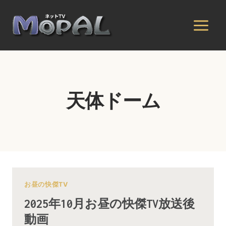
内
容
を
ス
キ
ッ
プ
天体ドーム
お昼の快傑TV
2025年10月お昼の快傑TV放送後
動画