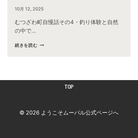
By
10月 12, 2025
admin
むつざわ町自慢話その4・釣り体験と自然
の中で…
2025
続きを読む
年
10
月
お
昼
TOP
の
快
傑
TV
© 2026 ようこそムーパル公式ページへ
放
送
後
動