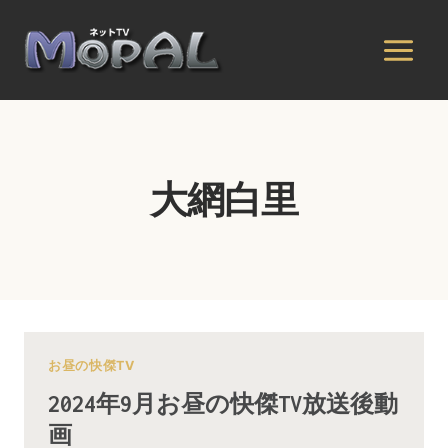
内
容
を
ス
キ
ッ
プ
大網白里
お昼の快傑TV
2024年9月お昼の快傑TV放送後動
画