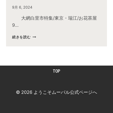
By
9月 6, 2024
admin
大網白里市特集/東京・瑞江/お花茶屋
9…
2024
続きを読む
年
9
月
お
昼
TOP
の
快
傑
TV
© 2026 ようこそムーパル公式ページへ
放
送
後
動