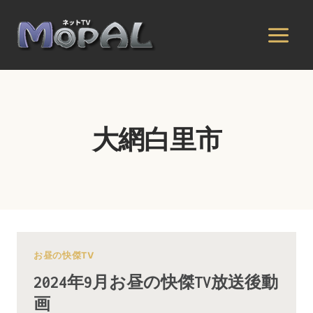
内
容
を
ス
キ
ッ
プ
大網白里市
お昼の快傑TV
2024年9月お昼の快傑TV放送後動
画