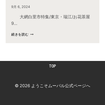
By
9月 6, 2024
admin
大網白里市特集/東京・瑞江/お花茶屋
9…
2024
続きを読む
年
9
月
お
昼
TOP
の
快
傑
TV
© 2026 ようこそムーパル公式ページへ
放
送
後
動