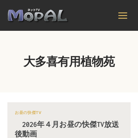
内
容
を
ス
キ
ッ
プ
大多喜有用植物苑
お昼の快傑TV
2026年４月お昼の快傑TV放送
後動画