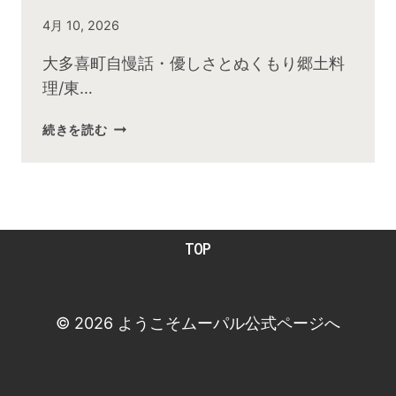
By
4月 10, 2026
admin
大多喜町自慢話・優しさとぬくもり郷土料
理/東…
続きを読む
2026
年
４
月
お
TOP
昼
の
快
傑
© 2026 ようこそムーパル公式ページへ
TV
放
送
後