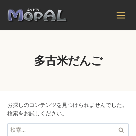
内
容
を
ス
キ
ッ
プ
多古米だんご
お探しのコンテンツを見つけられませんでした。
検索をお試しください。
検
索: