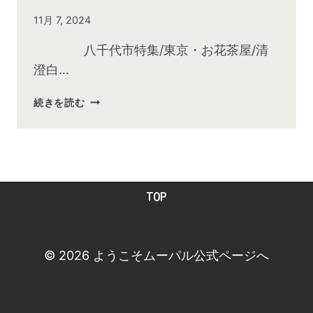
By
11月 7, 2024
admin
八千代市特集/東京・お花茶屋/清
澄白…
2024
続きを読む
年
11
月
お
昼
TOP
の
快
傑
TV
© 2026 ようこそムーパル公式ページへ
放
送
後
動