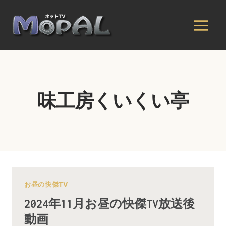
内
容
を
ス
キ
ッ
プ
味工房くいくい亭
お昼の快傑TV
2024年11月お昼の快傑TV放送後
動画