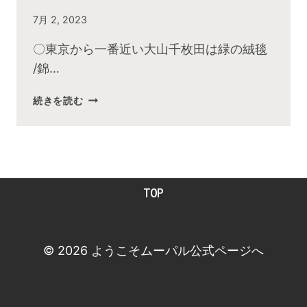
By
7月 2, 2023
admin
〇東京から一番近い大山千枚田は緑の絨毯
/錦…
2023
続きを読む
年
6
月
お
昼
TOP
の
快
傑
TV
© 2026 ようこそムーパル公式ページへ
放
送
後
動