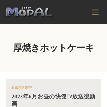
内
容
を
ス
キ
ッ
プ
厚焼きホットケーキ
お昼の快傑TV
2023年6月お昼の快傑TV放送後動
画