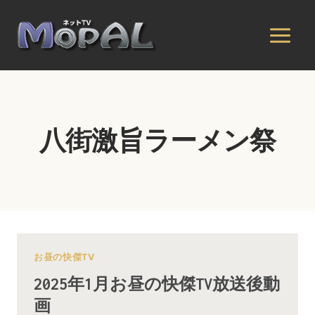
内
容
を
ス
キ
ッ
プ
八街激旨ラーメン祭
お昼の快傑TV
2025年1月お昼の快傑TV放送後動
画