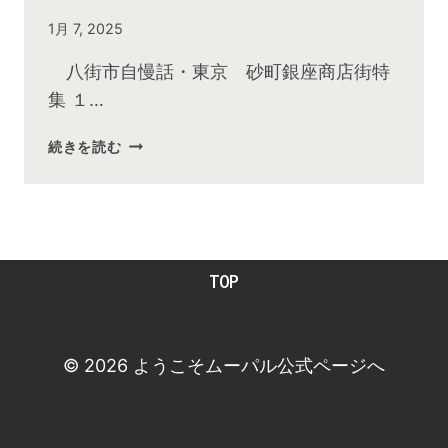
By
1月 7, 2025
admin
八街市自慢話・東京 砂町銀座商店街特
集 １…
2025
続きを読む
年
1
月
お
昼
TOP
の
快
傑
TV
© 2026 ようこそムーパル公式ページへ
放
送
後
動