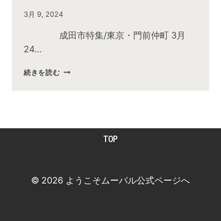
By
3月 9, 2024
admin
成田市特集/東京・門前仲町 3月
24…
2024
続きを読む
年
3
月
お
昼
TOP
の
快
傑
TV
© 2026 ようこそムーパル公式ページへ
放
送
後
動