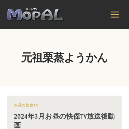
内
容
を
ス
キ
ッ
プ
元祖栗蒸ようかん
お昼の快傑TV
2024年3月お昼の快傑TV放送後動
画