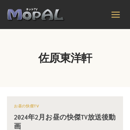
内
容
を
ス
キ
ッ
プ
佐原東洋軒
お昼の快傑TV
2024年2月お昼の快傑TV放送後動
画