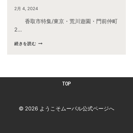
By
2月 4, 2024
admin
香取市特集/東京・荒川遊園・門前仲町
2…
2024
続きを読む
年
2
月
お
昼
TOP
の
快
傑
TV
© 2026 ようこそムーパル公式ページへ
放
送
後
動